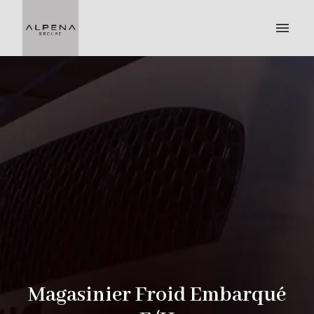
Aller
au
Page d'accueil
contenu
Magasinier Froid Embarqué