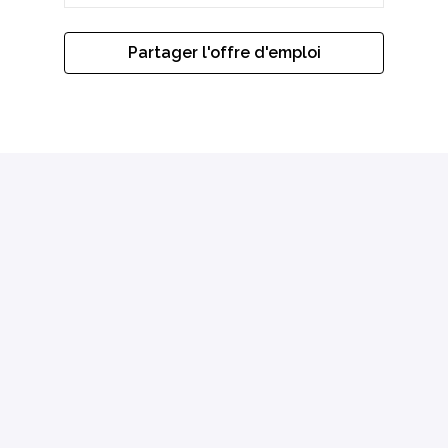
Partager l'offre d'emploi
Postuler via WhatsApp
Page d'accueil
Qui sommes-nous ?